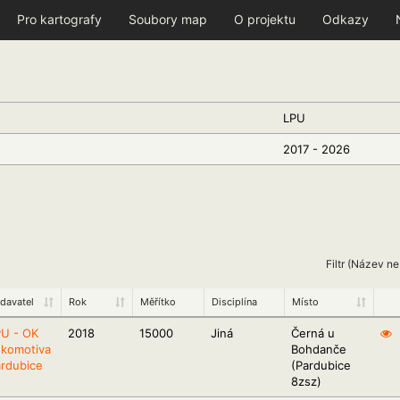
Pro kartografy
Soubory map
O projektu
Odkazy
LPU
2017 - 2026
Filtr (Název n
davatel
Rok
Měřítko
Disciplína
Místo
PU - OK
2018
15000
Jiná
Černá u
okomotiva
Bohdanče
rdubice
(Pardubice
8zsz)