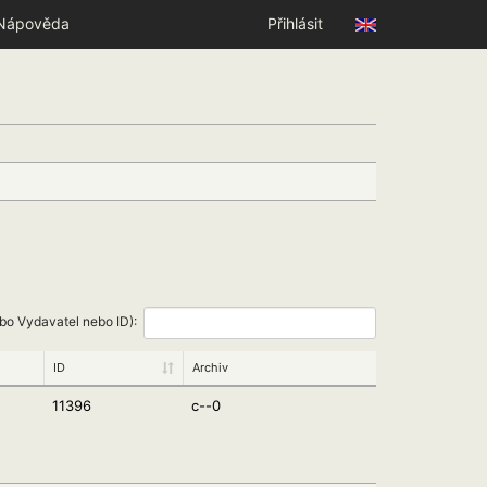
Nápověda
Přihlásit
ebo Vydavatel nebo ID):
ID
Archiv
11396
c--0