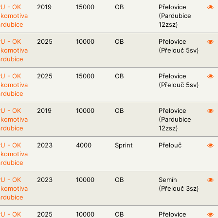
PU - OK
2019
15000
OB
Přelovice
okomotiva
(Pardubice
rdubice
12zsz)
PU - OK
2025
10000
OB
Přelovice
okomotiva
(Přelouč 5sv)
rdubice
PU - OK
2025
15000
OB
Přelovice
okomotiva
(Přelouč 5sv)
rdubice
PU - OK
2019
10000
OB
Přelovice
okomotiva
(Pardubice
rdubice
12zsz)
PU - OK
2023
4000
Sprint
Přelouč
okomotiva
rdubice
PU - OK
2023
10000
OB
Semín
okomotiva
(Přelouč 3sz)
rdubice
PU - OK
2025
10000
OB
Přelovice