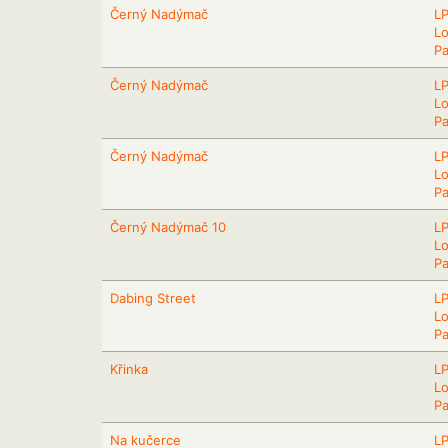
Černý Nadýmač
L
L
Pa
Černý Nadýmač
L
L
Pa
Černý Nadýmač
L
L
Pa
Černý Nadýmač 10
L
L
Pa
Dabing Street
L
L
Pa
Křinka
L
L
Pa
Na kučerce
L