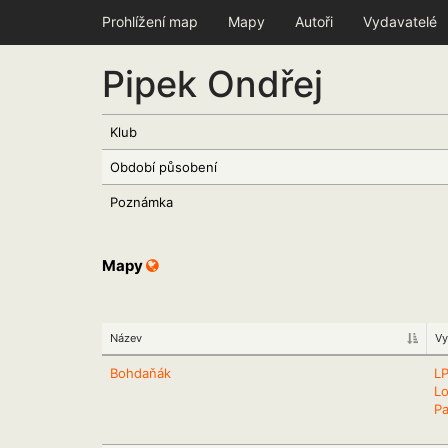
Prohlížení map
Mapy
Autoři
Vydavatelé
Pipek Ondřej
Klub
Období působení
Poznámka
Mapy
Název
Vy
Bohdaňák
L
L
Pa