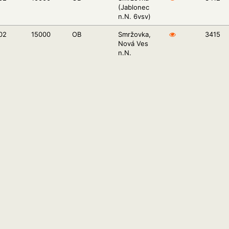
(Jablonec
n.N. 6vsv)
02
15000
OB
Smržovka,
3415
Nová Ves
n.N.