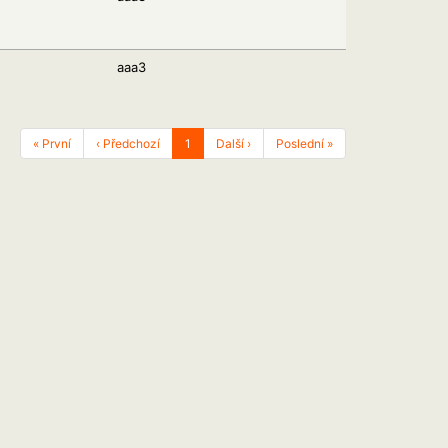
aaa3
« První
‹ Předchozí
1
Další ›
Poslední »