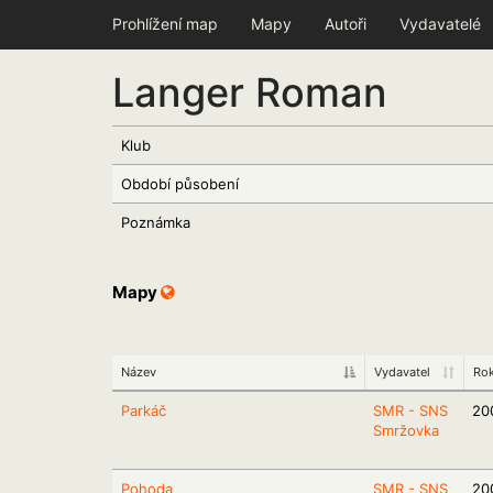
Prohlížení map
Mapy
Autoři
Vydavatelé
Langer Roman
Klub
Období působení
Poznámka
Mapy
Název
Vydavatel
Ro
Parkáč
SMR - SNS
20
Smržovka
Pohoda
SMR - SNS
20