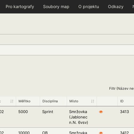
Pro kartografy
Soubory map
O projektu
Odkazy
Filtr (Název n
k
Měřítko
Disciplína
Místo
ID
02
5000
Sprint
Smržovka
3413
(Jablonec
n.N. 6vsv)
02
10000
OB
Smržovka
3412