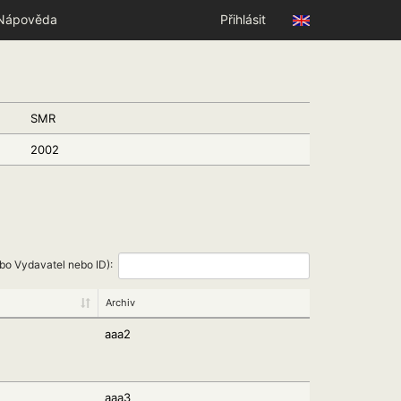
Nápověda
Přihlásit
SMR
2002
ebo Vydavatel nebo ID):
Archiv
aaa2
aaa3